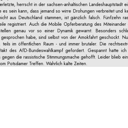
letzte, herrscht in der sachsen-anhaltischen Landeshauptstadt e
es sein kann, dass jemand so wirre Drohungen verbreitet und ke
cht aus Deutschland stammen, ist gänzlich falsch. Fünfzehn ra
eile registriert. Auch die Mobile Opferberatung des Miteinande
ellen genau vor so einer Dynamik gewarnt. Besonders schli
Ort gesprochen habe, sind selbst von der Amokfahrt geschockt. N
eils im öffentlichen Raum - und immer brutaler. Die rechtsext
uftakt des AfD-Bundeswahlkampf gefordert. Gespannt hatte ich
gegen die rassistische Stimmungsmache gehofft. Leider blieb eine 
om Potsdamer Treffen. Wahrlich kalte Zeiten.