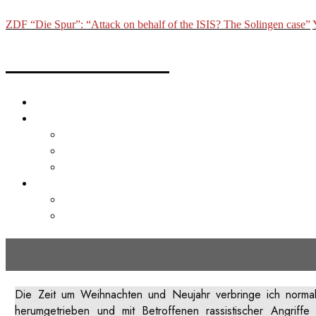
ZDF “Die Spur”: “Attack on behalf of the ISIS? The Solingen case”
Michael Trammer
About
Links
Film
Photo
Text
English
Deutsch
English
taz: Racist violence after car-
Die Zeit um Weihnachten und Neujahr verbringe ich normal
herumgetrieben und mit Betroffenen rassistischer Angrif