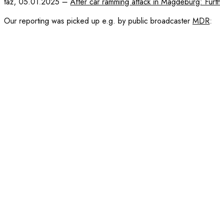
taz, 05.01.2025 –
After car ramming attack in Magdeburg: Furthe
Our reporting was picked up e.g. by public broadcaster
MDR
: