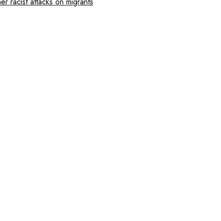
r racist attacks on migrants