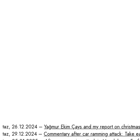
taz, 26.12.2024 –
Yağmur Ekim Çays and my report on christma
taz, 29.12.2024 –
Commentary after car ramming attack: Take ea